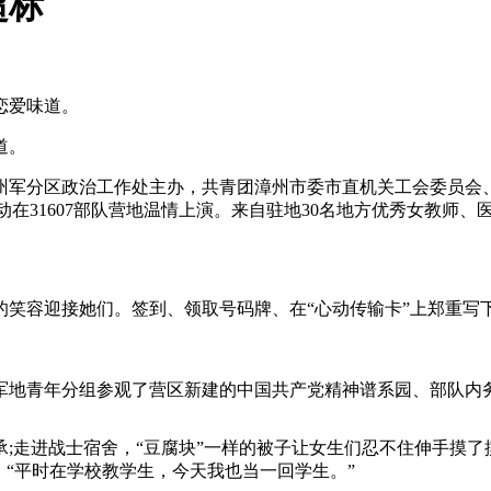
超标
恋爱味道。
道。
办、漳州军分区政治工作处主办，共青团漳州市委市直机关工会委员
动在31607部队营地温情上演。来自驻地30名地方优秀女教师
的笑容迎接她们。签到、领取号码牌、在“心动传输卡”上郑重写
军地青年分组参观了营区新建的中国共产党精神谱系园、部队内
;走进战士宿舍，“豆腐块”一样的被子让女生们忍不住伸手摸了
：“平时在学校教学生，今天我也当一回学生。”