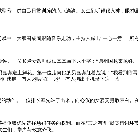
枪械型号，讲自己日常训练的点点滴滴。女生们听得很入神，眼神
游戏中，大家围成圈跟随音乐走动，主持人喊出“一心一意”，所
许。一位长发女教师认认真真写下六个字：“愿祖国越来越好。
男嘉宾送上鲜花。第一位走向她的男嘉宾红着脸说：“我看到你
瞬间沸腾，有人起哄“在一起”，有人掏出手机录下这一幕。
默契的动作。一位排长率先站了出来，向心仪的女嘉宾勇敢表白。
搭档争取优先选择惩罚任务的权利。而在“言之有理”默契猜词环
女生们，掌声与敬意齐飞。