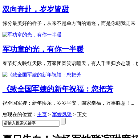
双向奔赴，岁岁皆甜
缘分最美好的样子，从来不是单方面的追逐，而是你朝我走来，我
军功章的光，有你一半暖
春节灯火映红天际，万家团圆笑语喧天，有人千里归乡赴暖，也有
《致全国军嫂的新年祝福：您把芳
祝全国军嫂：新年快乐，岁岁平安，阖家幸福，万事胜意！...
您现在的位置：
主页
>
军嫂风采
>
正文