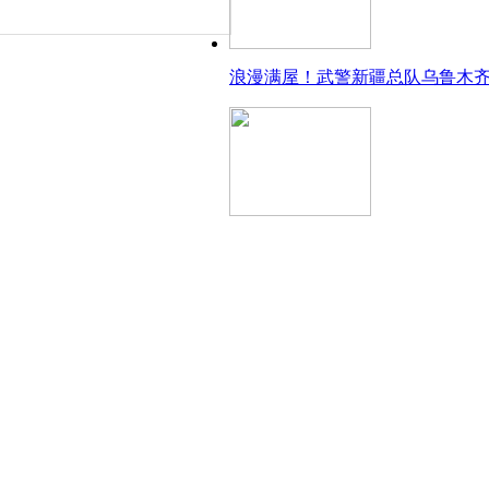
浪漫满屋！武警新疆总队乌鲁木