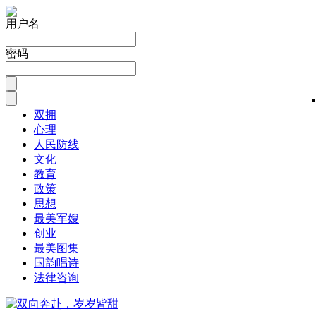
用户名
密码
双拥
心理
人民防线
文化
教育
政策
思想
最美军嫂
创业
最美图集
国韵唱诗
法律咨询