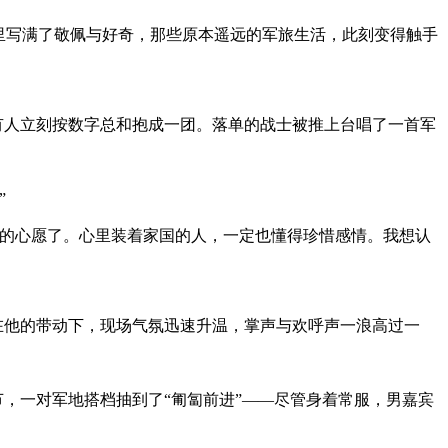
里写满了敬佩与好奇，那些原本遥远的军旅生活，此刻变得触手
有人立刻按数字总和抱成一团。落单的战士被推上台唱了一首军
”
写的心愿了。心里装着家国的人，一定也懂得珍惜感情。我想认
在他的带动下，现场气氛迅速升温，掌声与欢呼声一浪高过一
节，一对军地搭档抽到了“匍匐前进”——尽管身着常服，男嘉宾