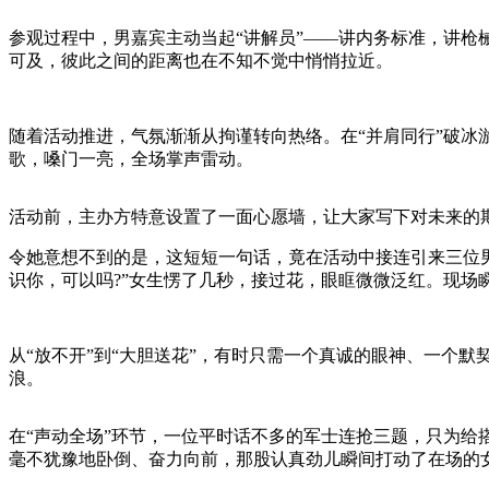
参观过程中，男嘉宾主动当起“讲解员”——讲内务标准，讲
可及，彼此之间的距离也在不知不觉中悄悄拉近。
随着活动推进，气氛渐渐从拘谨转向热络。在“并肩同行”破冰
歌，嗓门一亮，全场掌声雷动。
活动前，主办方特意设置了一面心愿墙，让大家写下对未来的期
令她意想不到的是，这短短一句话，竟在活动中接连引来三位
识你，可以吗?”女生愣了几秒，接过花，眼眶微微泛红。现场
从“放不开”到“大胆送花”，有时只需一个真诚的眼神、一个
浪。
在“声动全场”环节，一位平时话不多的军士连抢三题，只为给
毫不犹豫地卧倒、奋力向前，那股认真劲儿瞬间打动了在场的