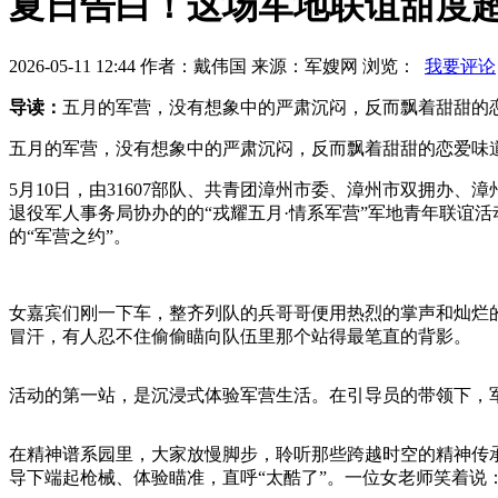
夏日告白！这场军地联谊甜度
2026-05-11 12:44 作者：戴伟国 来源：军嫂网 浏览：
我要评论
导读：
五月的军营，没有想象中的严肃沉闷，反而飘着甜甜的
五月的军营，没有想象中的严肃沉闷，反而飘着甜甜的恋爱味
5月10日，由31607部队、共青团漳州市委、漳州市双拥
退役军人事务局协办的的“戎耀五月·情系军营”军地青年联谊活
的“军营之约”。
女嘉宾们刚一下车，整齐列队的兵哥哥便用热烈的掌声和灿烂
冒汗，有人忍不住偷偷瞄向队伍里那个站得最笔直的背影。
活动的第一站，是沉浸式体验军营生活。在引导员的带领下，
在精神谱系园里，大家放慢脚步，聆听那些跨越时空的精神传承
导下端起枪械、体验瞄准，直呼“太酷了”。一位女老师笑着说