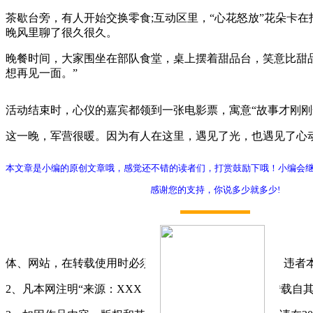
茶歇台旁，有人开始交换零食;互动区里，“心花怒放”花朵卡
晚风里聊了很久很久。
晚餐时间，大家围坐在部队食堂，桌上摆着甜品台，笑意比甜
想再见一面。”
活动结束时，心仪的嘉宾都领到一张电影票，寓意“故事才刚
这一晚，军营很暖。因为有人在这里，遇见了光，也遇见了心动
本文章是小编的原创文章哦，感觉还不错的读者们，打赏鼓励下哦！小编会
感谢您的支持，你说多少就多少!
打赏
体、网站，在转载使用时必须注明"稿件来源：军嫂网"，违者
2、凡本网注明“来源：XXX（非军嫂网）”的作品，均转载