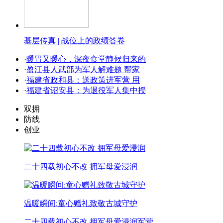
基层传真 | 战位上的政绩答卷
·
暖胃又暖心，深夜食堂静候归来的
·
盈江县人武部为军人解难题 帮家
·
福建省政和县：送政策进军营 用
·
福建省诏安县：为退役军人集中授
双拥
防线
创业
二十四载初心不改 拥军母爱浸润
温暖瞬间:童心赠礼致敬古城守护
二十四载初心不改 拥军母爱浸润军营