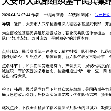
大安市人武部组织基干民兵集
2026-04-24 07:44 作者：王瑀涵 来源：军嫂网 浏览：
我要评论
导读：
近日，大安市人武部检查组深入辖区各基层武装部，开
为全面检验基层民兵组织建设成效，强化民兵队伍使命担当，
队伍“战时应战、急时应急、平时服务”的过硬本领。
点验现场，民兵身着统一迷彩服，精神抖擞、队列整齐，以昂
部任职命令、组织点名、集体宣誓、新入队代表发言等环节，
点名环节中，民兵们应答铿锵有力、声音洪亮，展现出高度的
诚履职、守护家园的坚定信念。检查组通过“听、看、查、问
提出指导意见。
检查组强调，民兵是党领导下的群众武装组织，是国防后备力
民兵思想政治引领，严格落实编组要求，优化队伍结构，提升
此次点验，不仅全面检验了辖区基层民兵队伍的组织力、凝聚