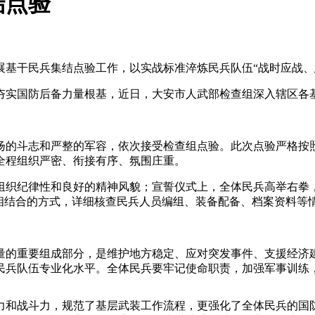
结点验
展基干民兵集结点验工作，以实战标准淬炼民兵队伍“战时应战、
夯实国防后备力量根基，近日，大安市人武部检查组深入辖区各
扬的斗志和严整的军容，依次接受检查组点验。此次点验严格按照
全程组织严密、衔接有序、氛围庄重。
组织纪律性和良好的精神风貌；宣誓仪式上，全体民兵高举右拳
”相结合的方式，详细核查民兵人员编组、装备配备、档案资料等
量的重要组成部分，是维护地方稳定、应对突发事件、支援经济
民兵队伍专业化水平。全体民兵要牢记使命职责，加强军事训练，
力和战斗力，规范了基层武装工作流程，更强化了全体民兵的国