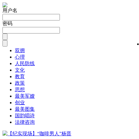
用户名
密码
双拥
心理
人民防线
文化
教育
政策
思想
最美军嫂
创业
最美图集
国韵唱诗
法律咨询