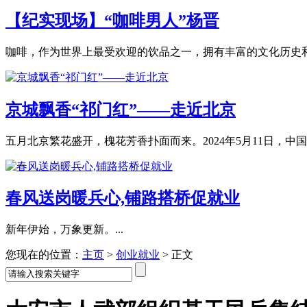
【纪实现场】“咖啡男人”杨晋
咖啡，作为世界上最受欢迎的饮品之一，拥有丰富的文化历史和让
京城飘香“祁门红”——走近北京
五月北京繁花盛开，槐花芳香扑面而来。2024年5月11日，中国食
春风送岗暖兵心,铺路搭桥促就业
新年伊始，万象更新。...
您现在的位置：
主页
>
创业就业
>
正文