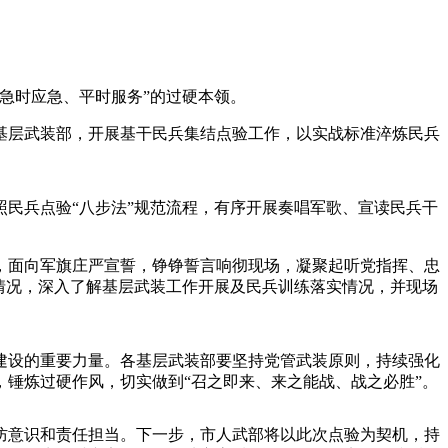
急时应急、平时服务”的过硬本领。
基层武装部，开展基干民兵集结点验工作，以实战标准淬炼民兵
民兵点验“八步法”规范流程，有序开展奏唱军歌、宣读民兵干
，面向军旗庄严宣誓，铮铮誓言响彻现场，凝聚起听党指挥、忠
情况，深入了解基层武装工作开展及民兵训练落实情况，并现场
建设的重要力量。各基层武装部要坚持党管武装原则，持续强化
锤炼过硬作风，切实做到“召之即来、来之能战、战之必胜”。
防意识和责任担当。下一步，市人武部将以此次点验为契机，持