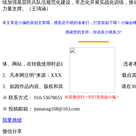
续加强基层民兵队伍规范化建设，常态化开展实战化训练，推
力量支撑。（王瑀涵）
本文章是小编的原创文章哦，感觉还不错的读者们，打赏鼓励下哦！小编会
感谢您的支持，你说多少就多少!
打赏
体、网站，在转载使用时必须注明"稿件来源：军嫂网"，违者
2、凡本网注明“来源：XXX（非军嫂网）”的作品，均转载
3、如因作品内容、版权和其它问题需要同本网联系的，请在3
欢迎微信扫一扫打赏鼓励小编！
※ 联系方式： 010-53678651
※ 投稿邮箱： junsaozg168@163.com
我要挑错
微信分享