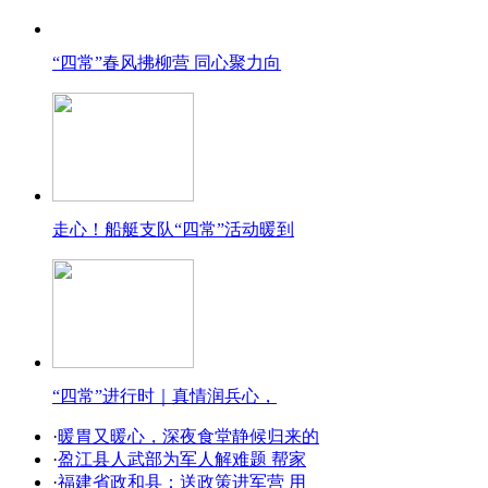
“四常”春风拂柳营 同心聚力向
走心！船艇支队“四常”活动暖到
“四常”进行时｜真情润兵心，
·
暖胃又暖心，深夜食堂静候归来的
·
盈江县人武部为军人解难题 帮家
·
福建省政和县：送政策进军营 用