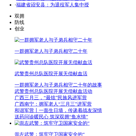
·
福建省诏安县：为退役军人集中授
双拥
防线
创业
一群拥军老人与子弟兵相守二十年
武警贵州总队医院开展无偿献血活
一群拥军老人与子弟兵相守二十年的故事
武警贵州总队医院开展无偿献血活动
广西三月三，“最炫”民族风进军营
广西南宁：拥军老人“三月三”进军营
和谐军营丨一面生日墙，传递着战友深情
送药问诊暖民心 筑深双拥“鱼水情”
崇左武警：筑牢守卫国家安全的“