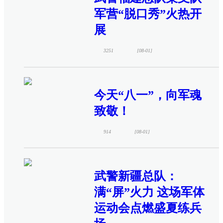
军营“脱口秀”火热开
展
3251
[08-01]
今天“八一”，向军魂
致敬！
914
[08-01]
武警新疆总队：
满“屏”火力 这场军体
运动会点燃盛夏练兵