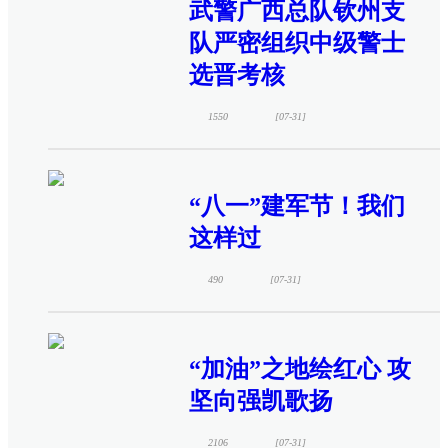
武警广西总队钦州支
队严密组织中级警士
选晋考核
1550
[07-31]
“八一”建军节！我们
这样过
490
[07-31]
“加油”之地绘红心 攻
坚向强凯歌扬
2106
[07-31]