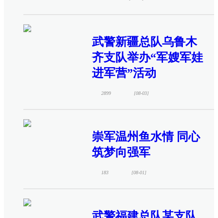
武警新疆总队乌鲁木
齐支队举办“军嫂军娃
进军营”活动
2899
[08-03]
崇军温州鱼水情 同心
筑梦向强军
183
[08-01]
武警福建总队某支队