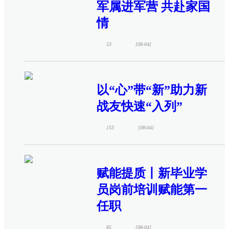
军属进军营 共赴家国
情
53
[08-04]
以“心”带“新”助力新
战友快速“入列”
153
[08-04]
赋能提质丨新毕业学
员岗前培训赋能第一
任职
85
[08-04]