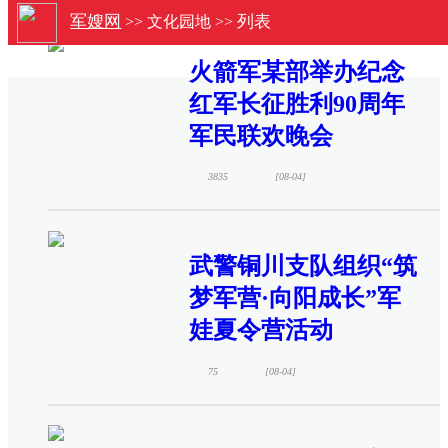
军嫂网
列表
>>
文化园地
>>
火箭军某部举办纪念
红军长征胜利90周年
军民联欢晚会
3835
[08-04]
武警铜川支队组织“筑
梦军营·向阳成长”军
娃夏令营活动
75
[08-04]