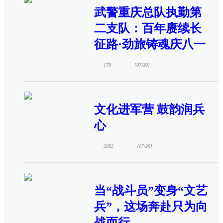
武警重庆总队执勤第
二支队：百年赓续长
征路·劲旅铸魂庆八一
178
[07-30]
文化进军营 鼓韵润兵
心
2882
[07-28]
当“战斗员”变身“文艺
兵”，这场奔赴只为向
战而行