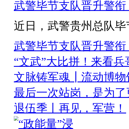
武警毕节支队晋升警衔
近日，武警贵州总队毕节支
武警毕节支队晋升警衔
“文武”大比拼！来看兵
文脉铸军魂┃流动博物
最后一次站岗，是为了
退伍季丨再见，军营！