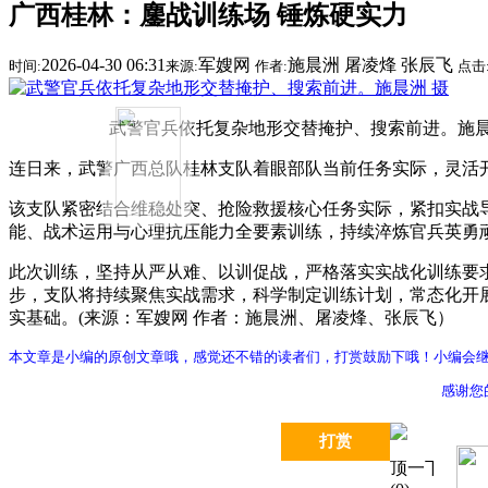
广西桂林：鏖战训练场 锤炼硬实力
2026-04-30 06:31
军嫂网
施晨洲 屠凌烽 张辰飞
时间:
来源:
作者:
点击
武警官兵依托复杂地形交替掩护、搜索前进。施晨
连日来，武警广西总队桂林支队着眼部队当前任务实际，灵活
该支队紧密结合维稳处突、抢险救援核心任务实际，紧扣实战
能、战术运用与心理抗压能力全要素训练，持续淬炼官兵英勇
此次训练，坚持从严从难、以训促战，严格落实实战化训练要
步，支队将持续聚焦实战需求，科学制定训练计划，常态化开
实基础。(来源：军嫂网 作者：施晨洲、屠凌烽、张辰飞）
本文章是小编的原创文章哦，感觉还不错的读者们，打赏鼓励下哦！小编会
感谢您
打赏
顶一下