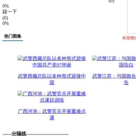
(0)
0%
踩一下
(0)
0%
热门图集
欢迎微
武警西藏总队以多种形式迎接中
武警江苏：与国旗合
国
告
广西河池：武警官兵开展重难点
课
------分隔线----------------------------