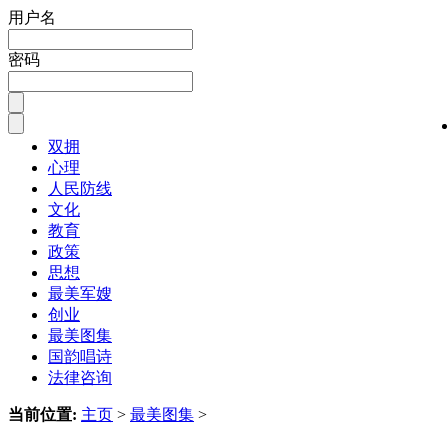
用户名
密码
双拥
心理
人民防线
文化
教育
政策
思想
最美军嫂
创业
最美图集
国韵唱诗
法律咨询
当前位置:
主页
>
最美图集
>