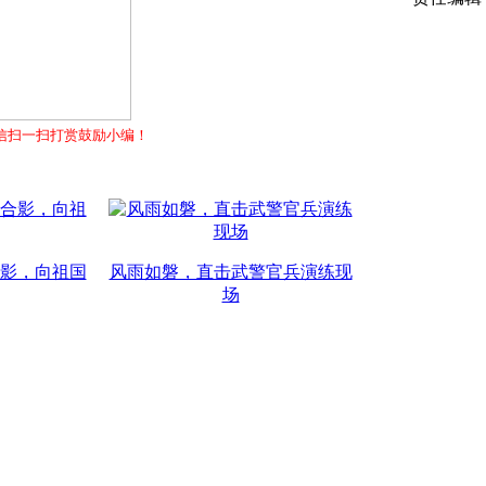
信扫一扫打赏鼓励小编！
影，向祖国
风雨如磐，直击武警官兵演练现
场