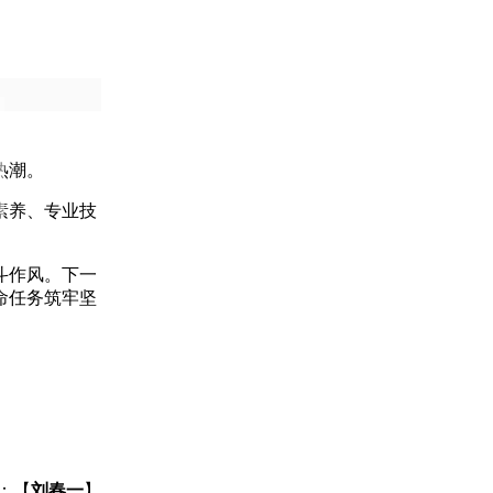
热潮。
素养、专业技
斗作风。下一
命任务筑牢坚
：【
刘春一
】