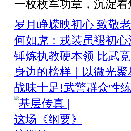
一枚枚军功章，沉淀着烽
岁月峥嵘映初心 致敬
何如虎：戎装虽褪初心
锤炼执教硬本领 比武
身边的榜样｜以微光聚
战味十足!武警群众性