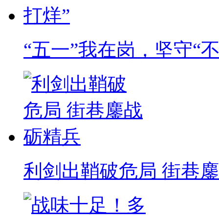
“五一”我在岗，坚守“不
利剑出鞘破危局 街巷