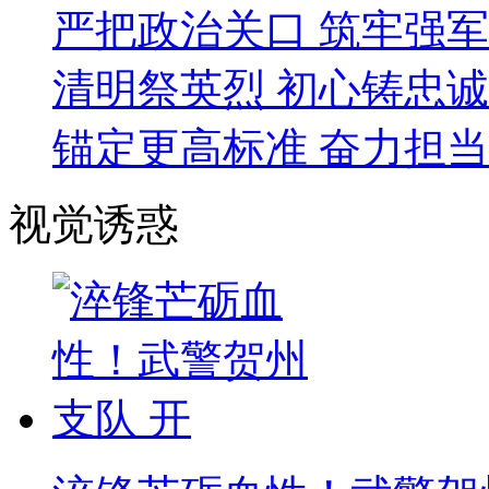
严把政治关口 筑牢强
清明祭英烈 初心铸忠诚
锚定更高标准 奋力担
视觉诱惑