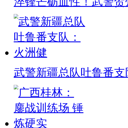
淬锋芒砺血性！武警贺
武警新疆总队吐鲁番支