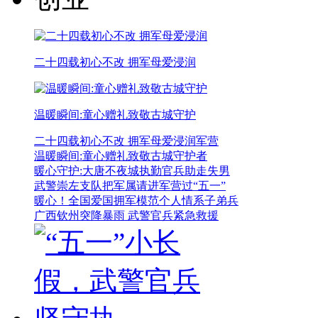
二十四载初心不改 拥军母爱浸润
温暖瞬间:童心赠礼致敬古城守护
二十四载初心不改 拥军母爱浸润军营
温暖瞬间:童心赠礼致敬古城守护者
暖心守护:大唐不夜城执勤官兵助走失男
武警崇左支队把军属请进军营过“五一”
暖心！全国爱国拥军模范个人情系子弟兵
广西钦州突降暴雨 武警官兵紧急救援