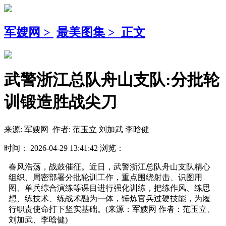
军嫂网
>
最美图集
>
正文
武警浙江总队舟山支队:分批轮
训锻造胜战尖刀
来源: 军嫂网 作者: 范玉立 刘加武 李晗健
时间： 2026-04-29 13:41:42 浏览：
春风浩荡，战鼓催征。近日，武警浙江总队舟山支队精心
组织、周密部署分批轮训工作，重点围绕射击、识图用
图、单兵综合演练等课目进行强化训练，把练作风、练思
想、练技术、练战术融为一体，锤炼官兵过硬技能，为履
行职责使命打下坚实基础。(来源：军嫂网 作者：范玉立、
刘加武、李晗健)