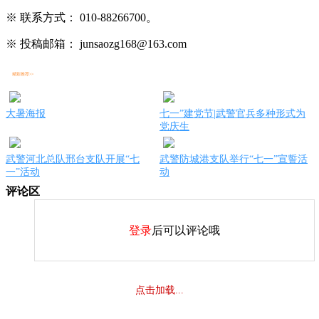
※ 联系方式： 010-88266700。
※ 投稿邮箱： junsaozg168@163.com
精彩推荐>>
大暑海报
七一”建党节|武警官兵多种形式为
党庆生
武警河北总队邢台支队开展“七
武警防城港支队举行“七一”宣誓活
一”活动
动
评论区
登录
后可以评论哦
点击加载...