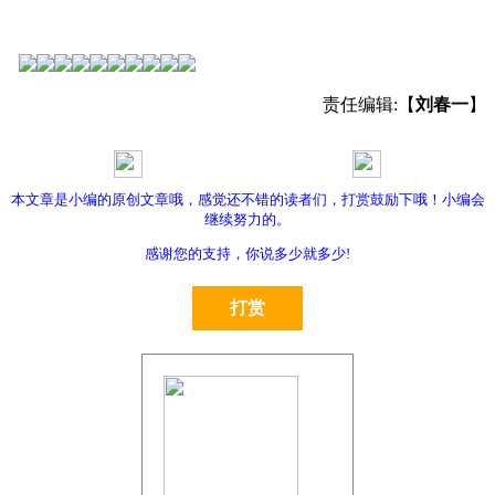
责任编辑:【
刘春一
】
本文章是小编的原创文章哦，感觉还不错的读者们，打赏鼓励下哦！小编会
第五届最美军嫂活动
关注五盾之家公众号
继续努力的。
感谢您的支持，你说多少就多少!
打赏