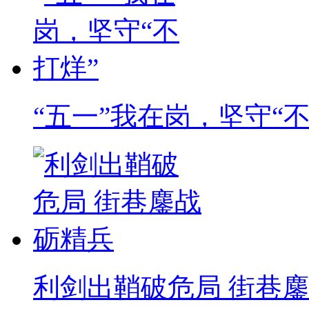
“五一”我在岗，坚守“不
利剑出鞘破危局 街巷