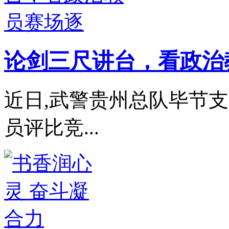
论剑三尺讲台，看政治
近日,武警贵州总队毕节支
员评比竞...