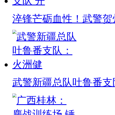
淬锋芒砺血性！武警贺
武警新疆总队吐鲁番支