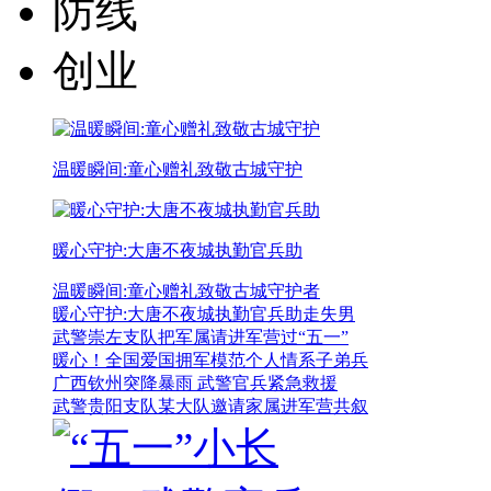
防线
创业
温暖瞬间:童心赠礼致敬古城守护
暖心守护:大唐不夜城执勤官兵助
温暖瞬间:童心赠礼致敬古城守护者
暖心守护:大唐不夜城执勤官兵助走失男
武警崇左支队把军属请进军营过“五一”
暖心！全国爱国拥军模范个人情系子弟兵
广西钦州突降暴雨 武警官兵紧急救援
武警贵阳支队某大队邀请家属进军营共叙