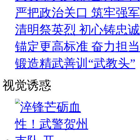
严把政治关口 筑牢强
清明祭英烈 初心铸忠诚
锚定更高标准 奋力担
锻造精武善训“武教头”
视觉诱惑