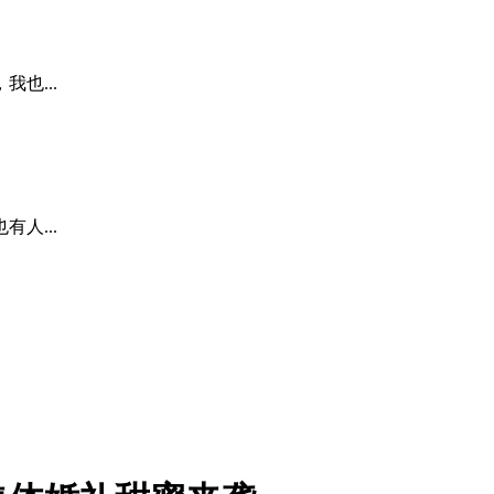
也...
人...