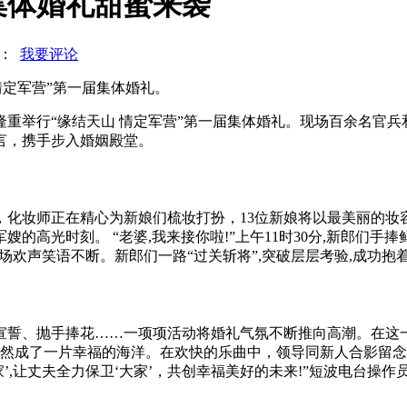
集体婚礼甜蜜来袭
览：
我要评论
情定军营”第一届集体婚礼。
重举行“缘结天山 情定军营”第一届集体婚礼。现场百余名官兵
言，携手步入婚姻殿堂。
化妆师正在精心为新娘们梳妆打扮，13位新娘将以最美丽的妆
的高光时刻。 “老婆,我来接你啦!”上午11时30分,新郎们手
现场欢声笑语不断。新郎们一路“过关斩将”,突破层层考验,成功
誓、抛手捧花……一项项活动将婚礼气氛不断推向高潮。在这一刻
俨然成了一片幸福的海洋。在欢快的乐曲中，领导同新人合影留
家’,让丈夫全力保卫‘大家’，共创幸福美好的未来!”短波电台操