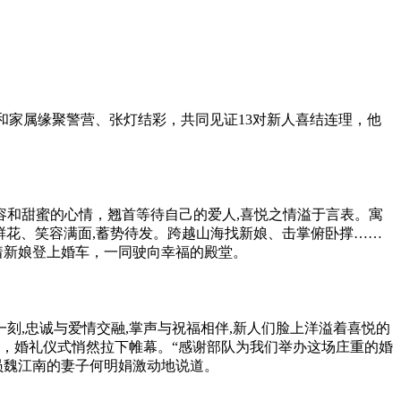
和家属缘聚警营、张灯结彩，共同见证13对新人喜结连理，他
容和甜蜜的心情，翘首等待自己的爱人,喜悦之情溢于言表。寓
捧鲜花、笑容满面,蓄势待发。跨越山海找新娘、击掌俯卧撑……
抱着新娘登上婚车，一同驶向幸福的殿堂。
,忠诚与爱情交融,掌声与祝福相伴,新人们脸上洋溢着喜悦的
念，婚礼仪式悄然拉下帷幕。“感谢部队为我们举办这场庄重的婚
作员魏江南的妻子何明娟激动地说道。