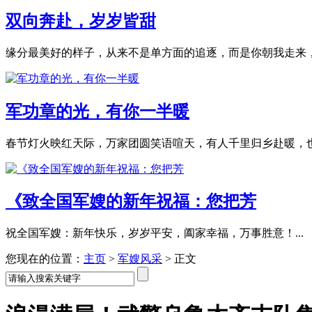
双向奔赴，岁岁皆甜
缘分最美好的样子，从来不是单方面的追逐，而是你朝我走来，我
军功章的光，有你一半暖
春节灯火映红天际，万家团圆笑语喧天，有人千里归乡赴暖，也有
《致全国军嫂的新年祝福：您把芳
祝全国军嫂：新年快乐，岁岁平安，阖家幸福，万事胜意！...
您现在的位置：
主页
>
军嫂风采
>
正文