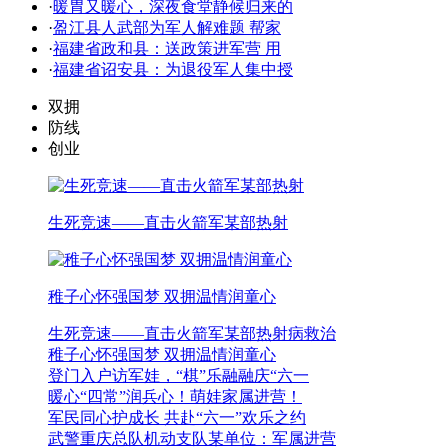
·
暖胃又暖心，深夜食堂静候归来的
·
盈江县人武部为军人解难题 帮家
·
福建省政和县：送政策进军营 用
·
福建省诏安县：为退役军人集中授
双拥
防线
创业
生死竞速——直击火箭军某部热射
稚子心怀强国梦 双拥温情润童心
生死竞速——直击火箭军某部热射病救治
稚子心怀强国梦 双拥温情润童心
登门入户访军娃，“棋”乐融融庆“六一
暖心“四常”润兵心！萌娃家属进营！
军民同心护成长 共赴“六一”欢乐之约
武警重庆总队机动支队某单位：军属进营