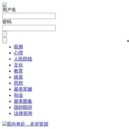
用户名
密码
双拥
心理
人民防线
文化
教育
政策
思想
最美军嫂
创业
最美图集
国韵唱诗
法律咨询