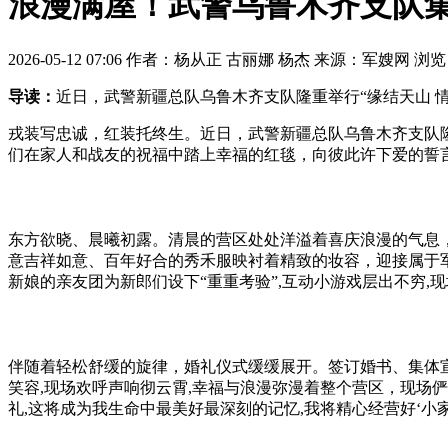
浪漫满屋！武警乌鲁木齐支队
2026-05-12 07:06 作者：杨从正 古丽娜 杨杰 来源：军嫂网 浏
导读：
近日，武警新疆总队乌鲁木齐支队隆重举行“缘结天山 
戎装写忠诚，红装托终生。近日，武警新疆总队乌鲁木齐支队隆
们在家人和战友的祝福中踏上幸福的红毯，向彼此许下爱的誓
东方欲晓、晨曦初露。清晨的营区处处洋溢着喜庆浪漫的气息，
意吉祥如意、百年好合的秀禾服映衬着精致的妆容，迎接属于军嫂
新娘的亲友团为新郎们设下“重重考验”,互动小游戏层出不穷,
伴随着轻松舒缓的旋律，婚礼仪式缓缓展开。签订婚书、集体宣
笑容,现场欢呼声响彻云霄,幸福与浪漫弥漫着整个营区，现场
礼,这将成为我生命中最美好最深刻的记忆,我将精心经营好‘小