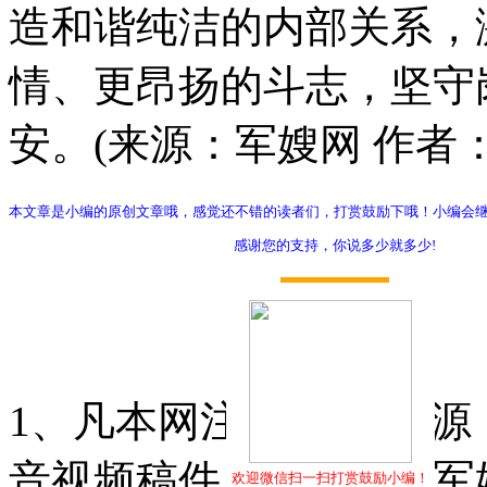
造和谐纯洁的内部关系，
情、更昂扬的斗志，坚守
安。(来源：军嫂网 作者：
本文章是小编的原创文章哦，感觉还不错的读者们，打赏鼓励下哦！小编会
感谢您的支持，你说多少就多少!
打赏
1、凡本网注明"稿件来源
音视频稿件，版权均属军
欢迎微信扫一扫打赏鼓励小编！