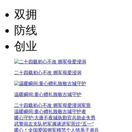
双拥
防线
创业
二十四载初心不改 拥军母爱浸润
温暖瞬间:童心赠礼致敬古城守护
二十四载初心不改 拥军母爱浸润军营
温暖瞬间:童心赠礼致敬古城守护者
暖心守护:大唐不夜城执勤官兵助走失男
武警崇左支队把军属请进军营过“五一”
暖心！全国爱国拥军模范个人情系子弟兵