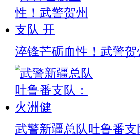
淬锋芒砺血性！武警贺
武警新疆总队吐鲁番支