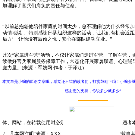
加理解了官兵们肩负的责任与使命。
“以前总抱怨他陪伴家庭的时间太少，总不理解他为什么经常
动情地说，“特别感谢部队组织这样的活动，让我们有机会近
后方’，让他没有后顾之忧，安心在部队建功立业。”
此次“家属进军营”活动，不仅让家属们走进军营、了解军营，
续做好官兵家属服务保障工作，常态化开展家属联谊、心理辅
庭力量。(来源：军嫂网 作者：于泽江)
本文章是小编的原创文章哦，感觉还不错的读者们，打赏鼓励下哦！小编会
感谢您的支持，你说多少就多少!
打赏
体、网站，在转载使用时必须注明"稿件来源：军嫂网"，违者
2、凡本网注明“来源：XXX（非军嫂网）”的作品，均转载