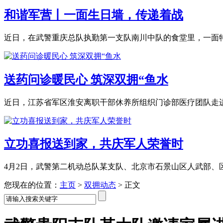
和谐军营丨一面生日墙，传递着战
近日，在武警重庆总队执勤第一支队南川中队的食堂里，一面特殊
送药问诊暖民心 筑深双拥“鱼水
近日，江苏省军区淮安离职干部休养所组织门诊部医疗团队走进洪
立功喜报送到家，共庆军人荣誉时
4月2日，武警第二机动总队某支队、北京市石景山区人武部、区退
您现在的位置：
主页
>
双拥动态
>
正文