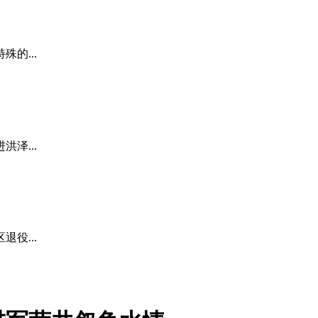
的...
泽...
役...