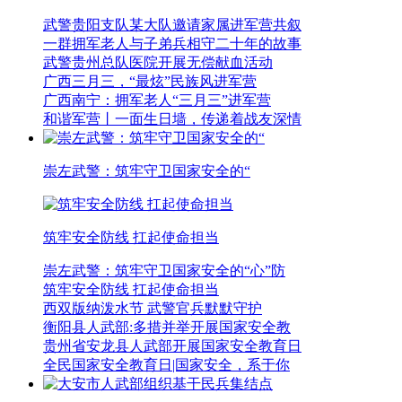
武警贵阳支队某大队邀请家属进军营共叙
一群拥军老人与子弟兵相守二十年的故事
武警贵州总队医院开展无偿献血活动
广西三月三，“最炫”民族风进军营
广西南宁：拥军老人“三月三”进军营
和谐军营丨一面生日墙，传递着战友深情
崇左武警：筑牢守卫国家安全的“
筑牢安全防线 扛起使命担当
崇左武警：筑牢守卫国家安全的“心”防
筑牢安全防线 扛起使命担当
西双版纳泼水节 武警官兵默默守护
衡阳县人武部:多措并举开展国家安全教
贵州省安龙县人武部开展国家安全教育日
全民国家安全教育日|国家安全，系于你