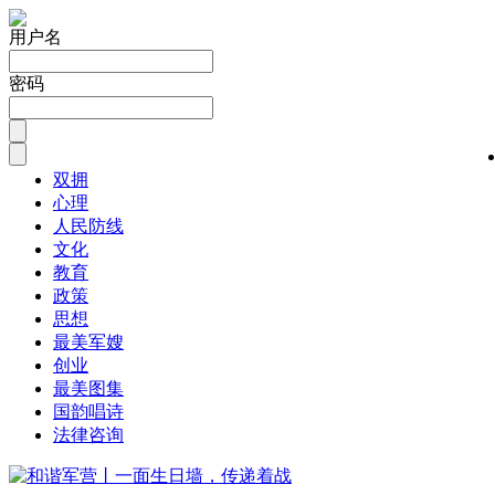
用户名
密码
双拥
心理
人民防线
文化
教育
政策
思想
最美军嫂
创业
最美图集
国韵唱诗
法律咨询