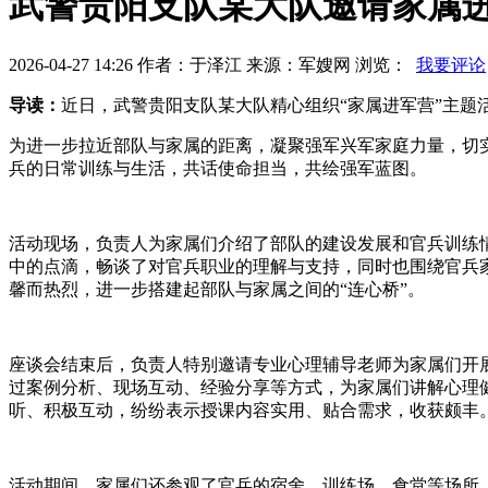
武警贵阳支队某大队邀请家属
2026-04-27 14:26 作者：于泽江 来源：军嫂网 浏览：
我要评论
导读：
近日，武警贵阳支队某大队精心组织“家属进军营”主
为进一步拉近部队与家属的距离，凝聚强军兴军家庭力量，切
兵的日常训练与生活，共话使命担当，共绘强军蓝图。
活动现场，负责人为家属们介绍了部队的建设发展和官兵训练
中的点滴，畅谈了对官兵职业的理解与支持，同时也围绕官兵
馨而热烈，进一步搭建起部队与家属之间的“连心桥”。
座谈会结束后，负责人特别邀请专业心理辅导老师为家属们开
过案例分析、现场互动、经验分享等方式，为家属们讲解心理
听、积极互动，纷纷表示授课内容实用、贴合需求，收获颇丰
活动期间，家属们还参观了官兵的宿舍、训练场、食堂等场所