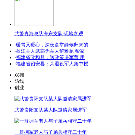
武警青海总队海东支队:现地参观
·
暖胃又暖心，深夜食堂静候归来的
·
盈江县人武部为军人解难题 帮家
·
福建省政和县：送政策进军营 用
·
福建省诏安县：为退役军人集中授
双拥
防线
创业
武警贵阳支队某大队邀请家属进军
一群拥军老人与子弟兵相守二十年