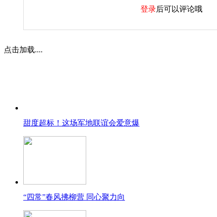
登录
后可以评论哦
点击加载....
甜度超标！这场军地联谊会爱意爆
“四常”春风拂柳营 同心聚力向