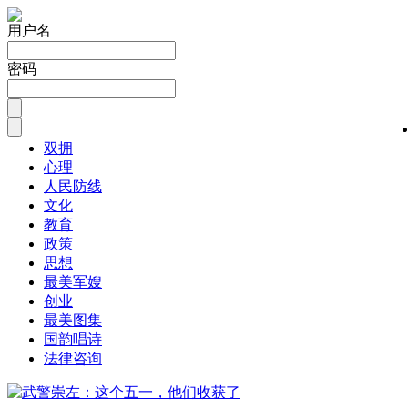
用户名
密码
双拥
心理
人民防线
文化
教育
政策
思想
最美军嫂
创业
最美图集
国韵唱诗
法律咨询