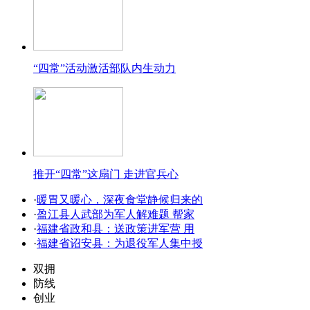
“四常”活动激活部队内生动力
推开“四常”这扇门 走进官兵心
·
暖胃又暖心，深夜食堂静候归来的
·
盈江县人武部为军人解难题 帮家
·
福建省政和县：送政策进军营 用
·
福建省诏安县：为退役军人集中授
双拥
防线
创业