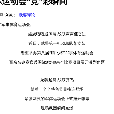
运动会“竞”彩瞬间
军嫂网 浏览：
我要评论
”军事体育运动会。
旌旗猎猎迎风展 战鼓声声催奋进
近日，武警第一机动总队某支队
隆重举办第八届“腾飞杯”军事体育运动会
百余名参赛官兵围绕8类40余个比赛项目展开激烈角逐
龙狮起舞 战鼓齐鸣
随着一个个特色节目接连登场
紧张刺激的军体运动会正式拉开帷幕
现场氛围瞬间点燃