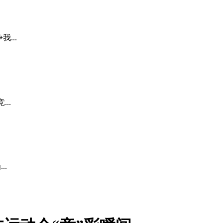
...
..
..