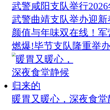
武警咸阳支队举行202
武警曲靖支队举办迎新
颜值与年味双在线！军
燃爆!毕节支队隆重举办
暖胃又暖心，深夜食堂