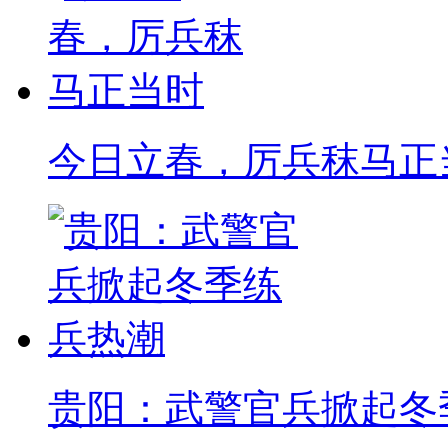
今日立春，厉兵秣马正
贵阳：武警官兵掀起冬