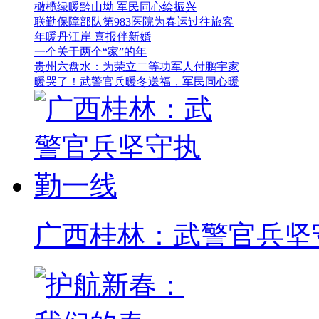
橄榄绿暖黔山坳 军民同心绘振兴
联勤保障部队第983医院为春运过往旅客
年暖丹江岸 喜报伴新婚
一个关于两个“家”的年
贵州六盘水：为荣立二等功军人付鹏宇家
暖哭了！武警官兵暖冬送福，军民同心暖
广西桂林：武警官兵坚