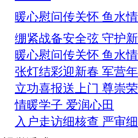
暖心慰问传关怀 鱼水
绷紧战备安全弦 守护
暖心慰问传关怀 鱼水
张灯结彩迎新春 军营
立功喜报送上门 尊崇
情暖学子 爱润心田
入户走访细核查 严审