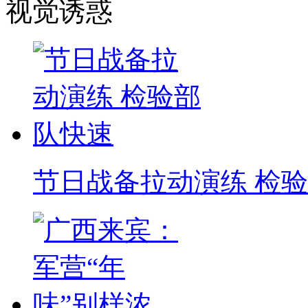
视觉诱惑
节日战备拉动演练 检