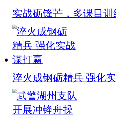
实战砺锋芒，多课目训
淬火成钢砺精兵 强化