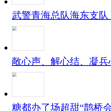
武警青海总队海东支队
敞心声、解心结、凝兵
糖都办了场超甜“鹊桥会