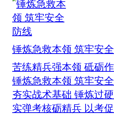
锤炼急救本领 筑牢安
苦练精兵强本领 砥砺
锤炼急救本领 筑牢安
夯实战术基础 锤炼过
实弹考核砺精兵 以考