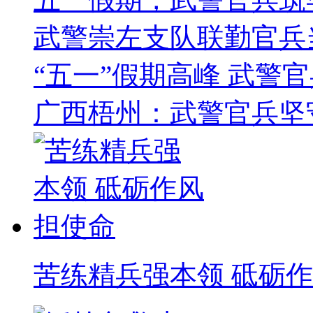
武警崇左支队联勤官兵
“五一”假期高峰 武警
广西梧州：武警官兵坚
苦练精兵强本领 砥砺