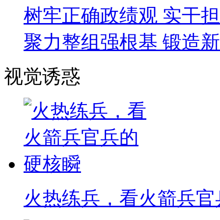
树牢正确政绩观 实干
聚力整组强根基 锻造
视觉诱惑
火热练兵，看火箭兵官