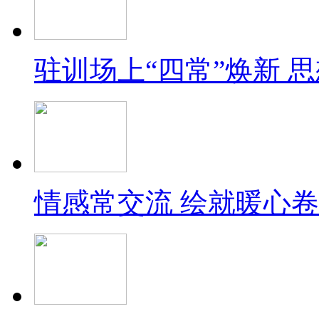
驻训场上“四常”焕新 
情感常交流 绘就暖心卷