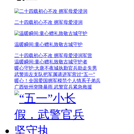
二十四载初心不改 拥军母爱浸润
温暖瞬间:童心赠礼致敬古城守护
二十四载初心不改 拥军母爱浸润军营
温暖瞬间:童心赠礼致敬古城守护者
暖心守护:大唐不夜城执勤官兵助走失男
武警崇左支队把军属请进军营过“五一”
暖心！全国爱国拥军模范个人情系子弟兵
广西钦州突降暴雨 武警官兵紧急救援