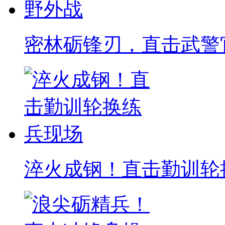
密林砺锋刃，直击武警
淬火成钢！直击勤训轮