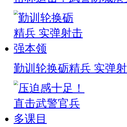
勤训轮换砺精兵 实弹