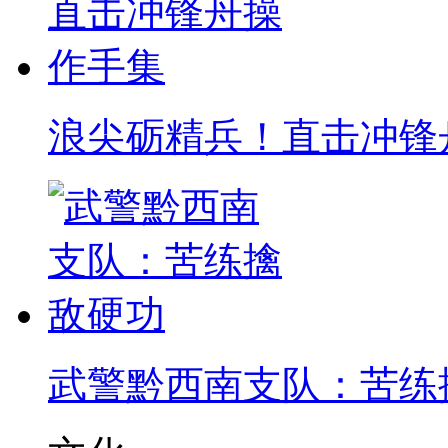
浪尖砺精兵！直击冲锋
武警黔西南支队：苦练