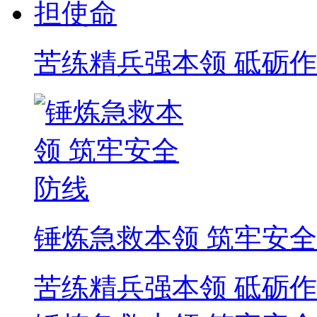
苦练精兵强本领 砥砺
锤炼急救本领 筑牢安
苦练精兵强本领 砥砺