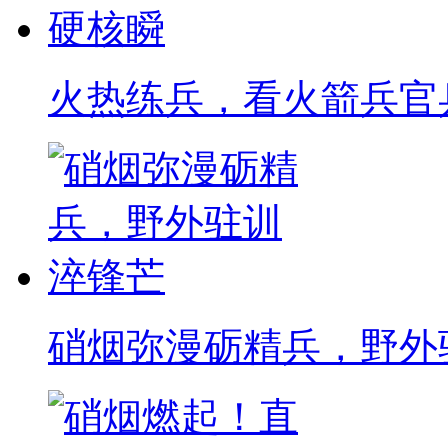
火热练兵，看火箭兵官
硝烟弥漫砺精兵，野外