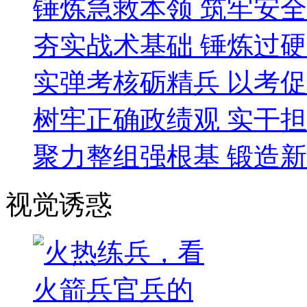
锤炼急救本领 筑牢安
夯实战术基础 锤炼过
实弹考核砺精兵 以考
树牢正确政绩观 实干
聚力整组强根基 锻造
视觉诱惑