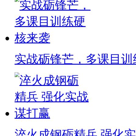
实战砺锋芒，多课目训
淬火成钢砺精兵 强化