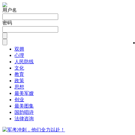
用户名
密码
双拥
心理
人民防线
文化
教育
政策
思想
最美军嫂
创业
最美图集
国韵唱诗
法律咨询