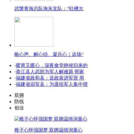
武警青海总队海东支队：“吐槽大
敞心声、解心结、凝兵心｜这场“
·
暖胃又暖心，深夜食堂静候归来的
·
盈江县人武部为军人解难题 帮家
·
福建省政和县：送政策进军营 用
·
福建省诏安县：为退役军人集中授
双拥
防线
创业
稚子心怀强国梦 双拥温情润童心