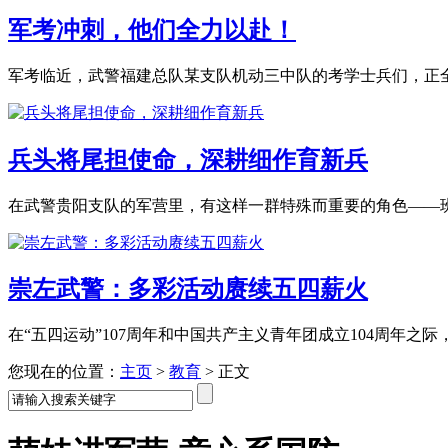
军考冲刺，他们全力以赴！
军考临近，武警福建总队某支队机动三中队的考学士兵们，正全身
兵头将尾担使命，深耕细作育新兵
在武警贵阳支队的军营里，有这样一群特殊而重要的角色——班长
崇左武警：多彩活动赓续五四薪火
在“五四运动”107周年和中国共产主义青年团成立104周年之际，武
您现在的位置：
主页
>
教育
>
正文