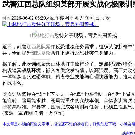
武警江西总队组织某部开展实战化极限训
2026-06-02 06:29
军嫂网
万立恒
次
时间:
来源:
作者:
点击:
山林地打击敌特分子现场，官兵外围警戒。
近日，武警江西总队紧扣反恐维稳任务需求，组织某部赴赣中
兵，全面提升部队复杂条件下遂行反恐处突任务能力。
据了解，此次训练聚焦山林地打击敌特分子、定点捣毁敌特分
构设逼真战场环境，嵌入各类突发特情，以高强度、高压力动
一体锤炼官兵过硬体能、精湛专业技能与心理抗压能力，推动
作战本领。
此次训练坚持在“谋”上下功夫、在“真”上练行动、在“活”上
能逆转、险局能求胜、死局能重生的实战本领。全体参训官兵以
坚持高标准、严要求，圆满完成各项训练任务，砥砺血性胆气
(来源：军嫂网 作者：万立恒)
本文章是小编的原创文章哦，感觉还不错的读者们，打赏鼓励下哦！小编会
感谢您