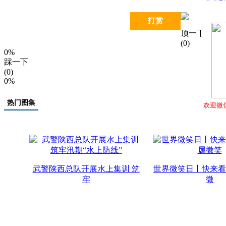
打赏
顶一下
(0)
0%
踩一下
(0)
0%
热门图集
欢迎微
武警陕西总队开展水上集训 筑
世界微笑日丨快来看
牢
微