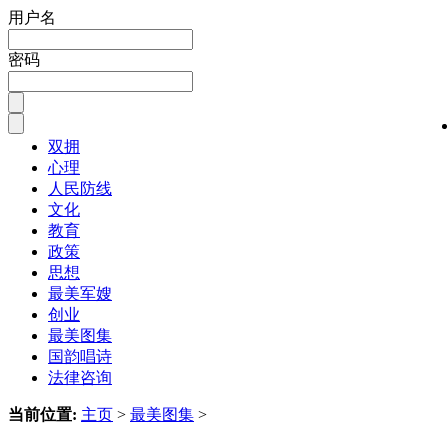
用户名
密码
双拥
心理
人民防线
文化
教育
政策
思想
最美军嫂
创业
最美图集
国韵唱诗
法律咨询
当前位置:
主页
>
最美图集
>