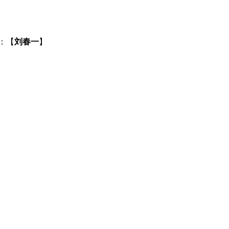
：【
刘春一
】