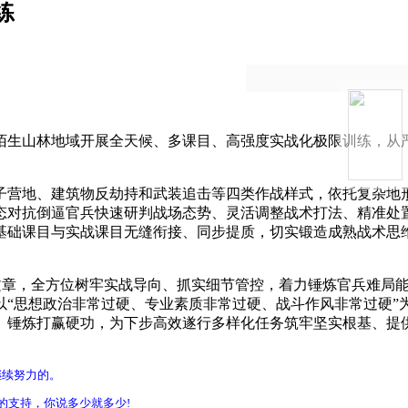
练
陌生山林地域开展全天候、多课目、高强度实战化极限训练，从
子营地、建筑物反劫持和武装追击等四类作战样式，依托复杂地
态对抗倒逼官兵快速研判战场态势、灵活调整战术打法、精准处
基础课目与实战课目无缝衔接、同步提质，切实锻造成熟战术思
做文章，全方位树牢实战导向、抓实细节管控，着力锤炼官兵难局
“思想政治非常过硬、专业素质非常过硬、战斗作风非常过硬”
、锤炼打赢硬功，为下步高效遂行多样化任务筑牢坚实根基、提
继续努力的。
的支持，你说多少就多少!