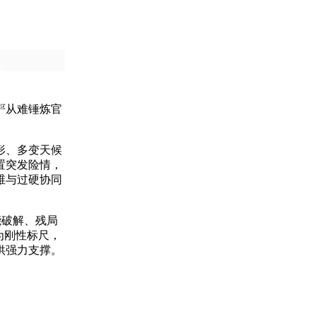
严从难锤炼官
形、多变天候
置突发险情，
维与过硬协同
能破解、残局
为刚性标尺，
供强力支撑。