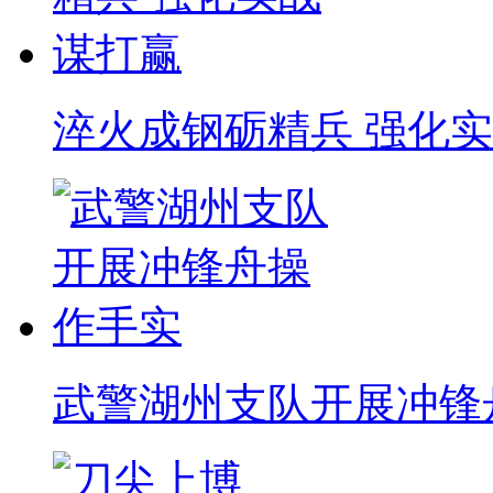
淬火成钢砺精兵 强化
武警湖州支队开展冲锋