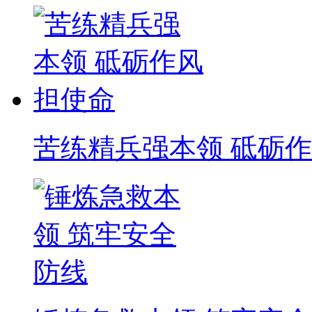
苦练精兵强本领 砥砺