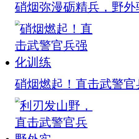
硝烟弥漫砺精兵，野外
硝烟燃起！直击武警官