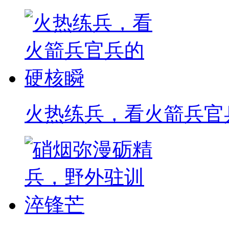
火热练兵，看火箭兵官