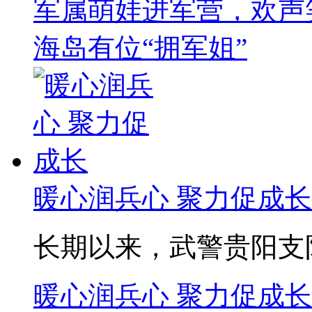
军属萌娃进军营，欢声
海岛有位“拥军姐”
暖心润兵心 聚力促成长
长期以来，武警贵阳支队
暖心润兵心 聚力促成长