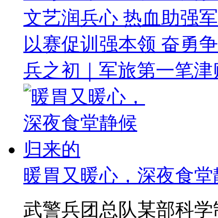
文艺润兵心 热血助强
以赛促训强本领 奋勇
兵之初｜军旅第一笔津
暖胃又暖心，深夜食堂
武警兵团总队某部科学制