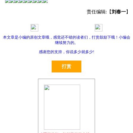
责任编辑:【
刘春一
】
本文章是小编的原创文章哦，感觉还不错的读者们，打赏鼓励下哦！小编会
第五届最美军嫂活动
关注五盾之家公众号
继续努力的。
感谢您的支持，你说多少就多少!
打赏