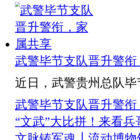
武警毕节支队晋升警衔
近日，武警贵州总队毕节支
武警毕节支队晋升警衔
“文武”大比拼！来看兵
文脉铸军魂┃流动博物