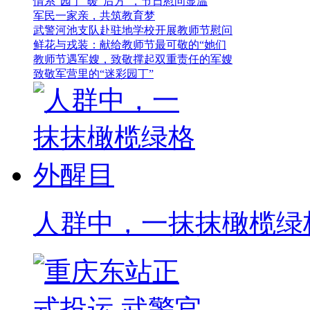
情系“园丁”暖“后方”，节日慰问显温
军民一家亲，共筑教育梦
武警河池支队赴驻地学校开展教师节慰问
鲜花与戎装：献给教师节最可敬的“她们
教师节遇军嫂，致敬撑起双重责任的军嫂
致敬军营里的“迷彩园丁”
人群中，一抹抹橄榄绿