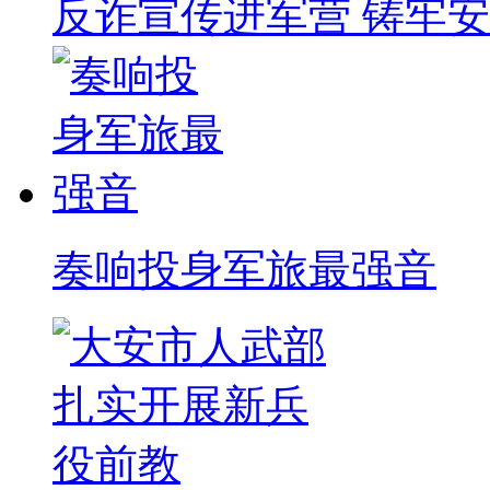
反诈宣传进军营 铸牢
奏响投身军旅最强音