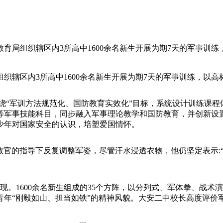
育局组织辖区内3所高中1600余名新生开展为期7天的军事训练
辖区内3所高中1600余名新生开展为期7天的军事训练，以高标
绕“军训方法规范化、国防教育实效化”目标，系统设计训练课
等军事技能科目，同步融入军事理论教学和国防教育，并创新设
少年对国家安全的认识，培塑爱国情怀。
响在教官的指导下反复调整军姿，尽管汗水浸透衣物，他仍坚定表示
现。1600余名新生组成的35个方阵，以分列式、军体拳、战
年“刚毅如山、担当如铁”的精神风貌。大安二中校长高度评价