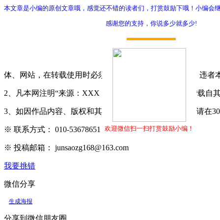
本文章是小编的原创文章哦，感觉还不错的读者们，打赏鼓励下哦！小编会
感谢您的支持，你说多少就多少!
打赏
体、网站，在转载使用时必须注明"稿件来源：军嫂网"，违者
2、凡本网注明“来源：XXX（非军嫂网）”的作品，均转载
3、如因作品内容、版权和其它问题需要同本网联系的，请在3
欢迎微信扫一扫打赏鼓励小编！
※ 联系方式： 010-53678651
※ 投稿邮箱： junsaozg168@163.com
我要挑错
微信分享
生成海报
分享到微信朋友圈