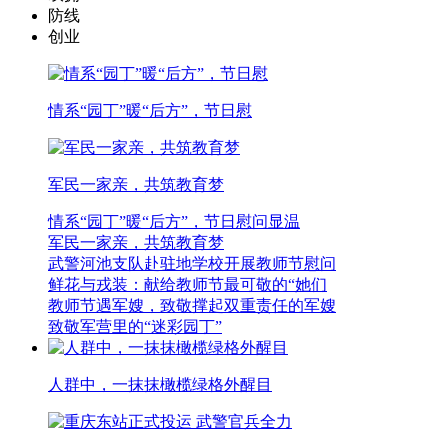
防线
创业
情系“园丁”暖“后方”，节日慰
军民一家亲，共筑教育梦
情系“园丁”暖“后方”，节日慰问显温
军民一家亲，共筑教育梦
武警河池支队赴驻地学校开展教师节慰问
鲜花与戎装：献给教师节最可敬的“她们
教师节遇军嫂，致敬撑起双重责任的军嫂
致敬军营里的“迷彩园丁”
人群中，一抹抹橄榄绿格外醒目