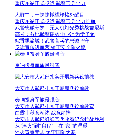
重庆东站正式投运 武警官兵全力
人群中，一抹抹橄榄绿格外醒目
重庆东站正式投运 武警官兵全力护航
武警忠诚守护，无人机灯光秀挑战吉尼斯
高考：各地武警硬核“护考” 为学子筑
粽香飘渝城！武警官兵的忠诚坚守
反诈宣传进军营 铸牢安全防火墙
奏响投身军旅最强音
大安市人武部扎实开展新兵役前教
奏响投身军旅最强音
大安市人武部扎实开展新兵役前教育
白露丨秋意渐浓 战意如锋
大安市人武部组织官兵收看纪念抗战胜利
从“淬火”到“启程”，在“家”的温暖
淬火青春意志 筑牢国防之基