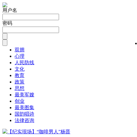
用户名
密码
双拥
心理
人民防线
文化
教育
政策
思想
最美军嫂
创业
最美图集
国韵唱诗
法律咨询