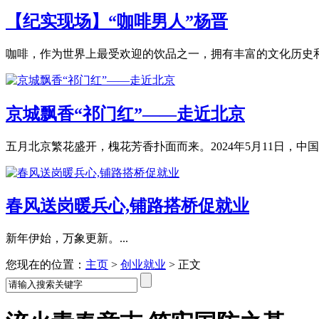
【纪实现场】“咖啡男人”杨晋
咖啡，作为世界上最受欢迎的饮品之一，拥有丰富的文化历史和让
京城飘香“祁门红”——走近北京
五月北京繁花盛开，槐花芳香扑面而来。2024年5月11日，中国食
春风送岗暖兵心,铺路搭桥促就业
新年伊始，万象更新。...
您现在的位置：
主页
>
创业就业
>
正文