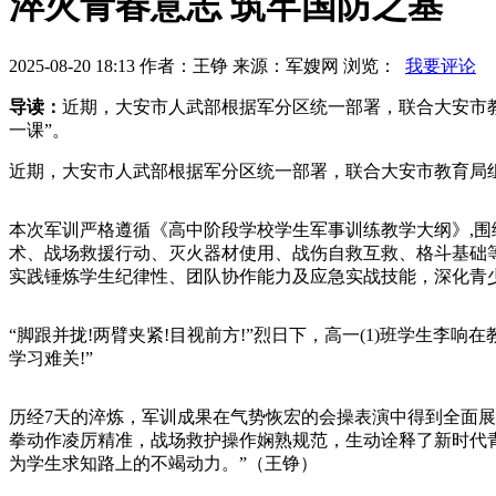
淬火青春意志 筑牢国防之基
2025-08-20 18:13 作者：王铮 来源：军嫂网 浏览：
我要评论
导读：
近期，大安市人武部根据军分区统一部署，联合大安市教
一课”。
近期，大安市人武部根据军分区统一部署，联合大安市教育局组织
本次军训严格遵循《高中阶段学校学生军事训练教学大纲》,围
术、战场救援行动、灭火器材使用、战伤自救互救、格斗基础
实践锤炼学生纪律性、团队协作能力及应急实战技能，深化青
“脚跟并拢!两臂夹紧!目视前方!”烈日下，高一(1)班学生李
学习难关!”
历经7天的淬炼，军训成果在气势恢宏的会操表演中得到全面展
拳动作凌厉精准，战场救护操作娴熟规范，生动诠释了新时代青
为学生求知路上的不竭动力。”（王铮）