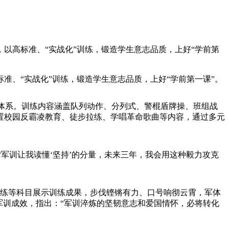
，以高标准、“实战化”训练，锻造学生意志品质，上好“学前第
准、“实战化”训练，锻造学生意志品质，上好“学前第一课”。
程体系。训练内容涵盖队列动作、分列式、警棍盾牌操、班组战
置校园反霸凌教育、徒步拉练、学唱革命歌曲等内容，通过多元
:“军训让我读懂‘坚持’的分量，未来三年，我会用这种毅力攻克
术演练等科目展示训练成果，步伐铿锵有力、口号响彻云霄，军体
军训成效，指出：“军训淬炼的坚韧意志和爱国情怀，必将转化