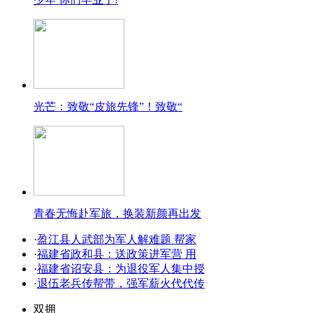
光芒：致敬“皮旅先锋”！致敬“
青春无悔赴军旅，换装新颜再出发
·
盈江县人武部为军人解难题 帮家
·
福建省政和县：送政策进军营 用
·
福建省诏安县：为退役军人集中授
·
退伍老兵传帮带，强军薪火代代传
双拥