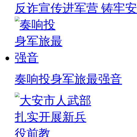
反诈宣传进军营 铸牢
奏响投身军旅最强音