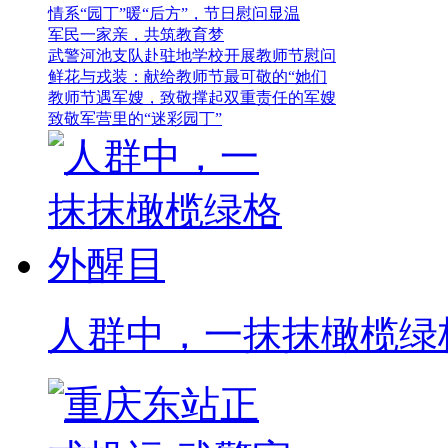
情系“园丁”暖“后方”，节日慰问显温
军民一家亲，共筑教育梦
武警河池支队赴驻地学校开展教师节慰问
鲜花与戎装：献给教师节最可敬的“她们
教师节遇军嫂，致敬撑起双重责任的军嫂
致敬军营里的“迷彩园丁”
人群中，一抹抹橄榄绿