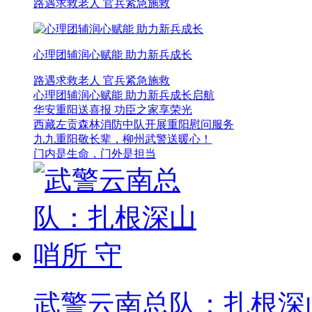
路遇求救老人 官兵紧急施救
心理团辅润心赋能 助力新兵成长
路遇求救老人 官兵紧急施救
心理团辅润心赋能 助力新兵成长启航
华安重阳送喜报 功臣之家享荣光
西藏左贡森林消防中队开展重阳慰问服务
九九重阳敬长辈，柳州武警送暖心！
门内是生命，门外是担当
武警云南总队：扎根深