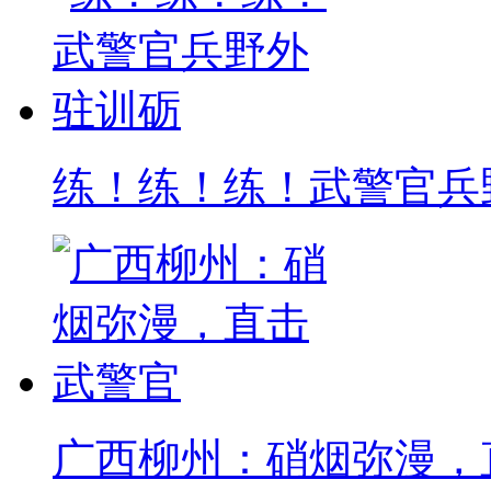
练！练！练！武警官兵
广西柳州：硝烟弥漫，