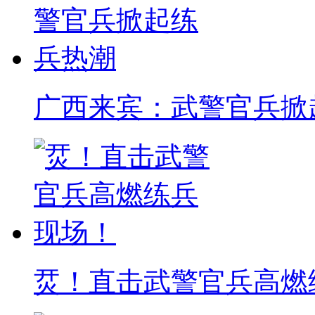
广西来宾：武警官兵掀
烎！直击武警官兵高燃