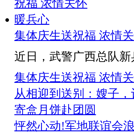
集体庆生送祝福 浓情
近日，武警广西总队新兵
集体庆生送祝福 浓情
从相迎到送别：嫂子，
寄盒月饼赴团圆
怦然心动!军地联谊会