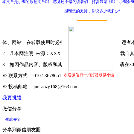
本文章是小编的原创文章哦，感觉还不错的读者们，打赏鼓励下哦！小编会
感谢您的支持，你说多少就多少!
打赏
体、网站，在转载使用时必须注明"稿件来源：军嫂网"，违者
2、凡本网注明“来源：XXX（非军嫂网）”的作品，均转载
3、如因作品内容、版权和其它问题需要同本网联系的，请在3
欢迎微信扫一扫打赏鼓励小编！
※ 联系方式： 010-53678651
※ 投稿邮箱： junsaozg168@163.com
我要挑错
微信分享
生成海报
分享到微信朋友圈