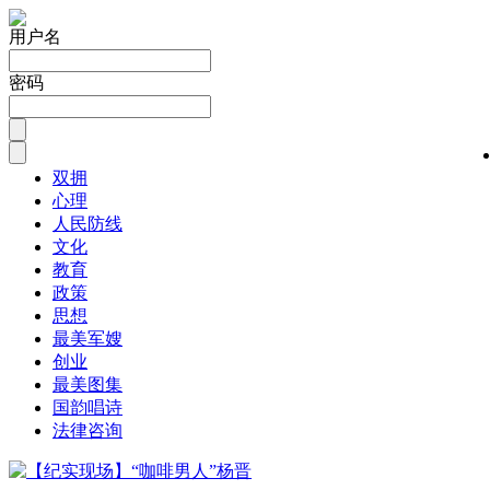
用户名
密码
双拥
心理
人民防线
文化
教育
政策
思想
最美军嫂
创业
最美图集
国韵唱诗
法律咨询