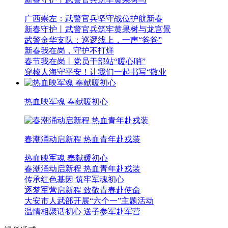
广西崇左：武警官兵坚守战位护航新春
新春守护丨武警官兵筑牢黄果树与龙宫景
武警金华支队：巡逻线上，一声“爸爸”
新春我在岗，守护不打烊
春节我在岗丨党员干部站“暖心哨”
穿梭人海守平安！让我们一起书写“敬业
热血映军魂 奉献暖初心
春潮涌动启新程 热血青年赴戎装
热血映军魂 奉献暖初心
春潮涌动启新程 热血青年赴戎装
传承红色基因 筑牢军魂初心
逐梦军营启新程 致敬青春赴使命
大安市人武部开展“六个一”主题活动
温情相聚话初心 送子参军赴军营