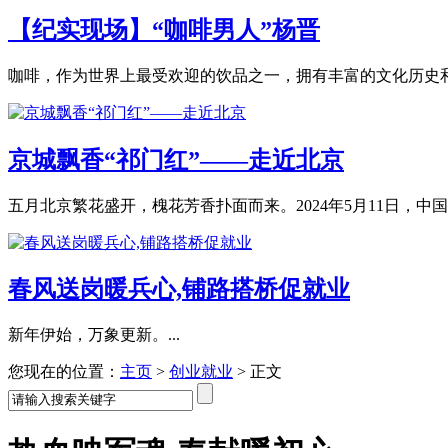
【纪实现场】“咖啡男人”杨晋
咖啡，作为世界上最受欢迎的饮品之一，拥有丰富的文化历史和让
京城飘香“祁门红”——走近北京
五月北京繁花盛开，槐花芳香扑面而来。2024年5月11日，中国食
春风送岗暖兵心,铺路搭桥促就业
新年伊始，万象更新。...
您现在的位置：
主页
>
创业就业
>
正文