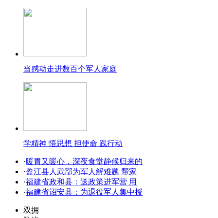
当感动走进数百个军人家庭
学精神 悟思想 担使命 践行动
·
暖胃又暖心，深夜食堂静候归来的
·
盈江县人武部为军人解难题 帮家
·
福建省政和县：送政策进军营 用
·
福建省诏安县：为退役军人集中授
双拥