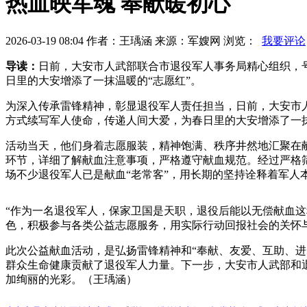
热血映军魂 奉献暖初心
2026-03-19 08:04 作者：王瑀涵 来源：军嫂网 浏览：
我要评论
导读：
日前，大安市人武部联合市退役军人事务局精心组织，号
日里的大安增添了一抹温暖的“志愿红”。
为深入传承雷锋精神，彰显退役军人责任担当，日前，大安市人
方式续写军人使命，传递人间大爱，为春日里的大安增添了一抹
活动当天，他们身着志愿服装，精神饱满、秩序井然地汇聚在
环节，详细了解献血注意事项，严格遵守献血规范。经过严格
场不少退役军人已是献血“老常客”，用长期的坚持诠释着军人
“作为一名退役军人，保家卫国是天职，退役后能以无偿献血
色，积极参与各类公益志愿服务，用实际行动回报社会的关怀
此次公益献血活动，是弘扬雷锋精神和“奉献、友爱、互助、进步
群众生命健康贡献了退役军人力量。下一步，大安市人武部和
加绚丽的光彩。（王瑀涵）