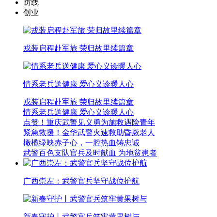
防线
创业
戎装启程赴军旅 荣归故里续篇章
情系老兵送健康 爱心义诊暖人心
戎装启程赴军旅 荣归故里续篇章
情系老兵送健康 爱心义诊暖人心
点赞！重庆武警见义勇为施救遇险青年
紧急救援！金华武警火速救助昏厥老人
橄榄绿映赤子心，一腔热血铸忠诚
武警百色支队官兵及时献血 为地贫患者
广西崇左：武警官兵坚守战位护航
新春守护丨武警官兵筑牢黄果树与